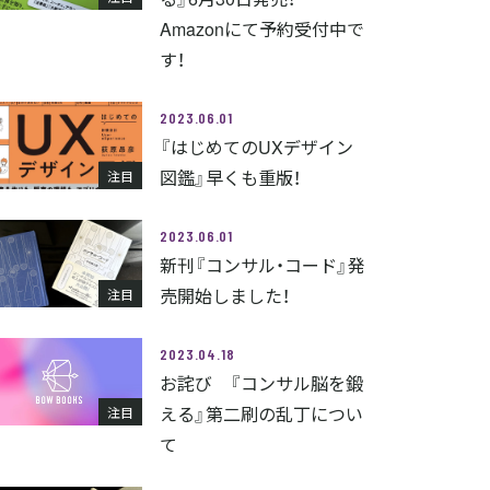
Amazonにて予約受付中で
す！
2023.06.01
『はじめてのUXデザイン
図鑑』早くも重版！
注目
2023.06.01
新刊『コンサル・コード』発
売開始しました！
注目
2023.04.18
お詫び 『コンサル脳を鍛
える』第二刷の乱丁につい
注目
て