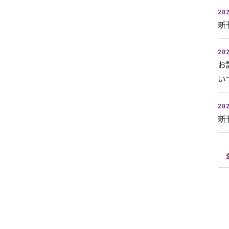
202
新
202
お
い
202
新