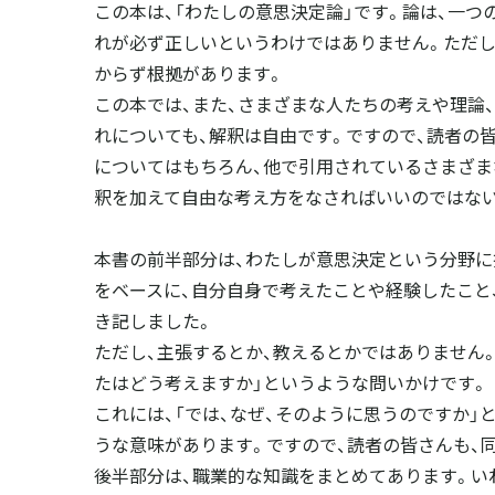
この本は、「わたしの意思決定論」です。論は、一つ
4あなたが主人公
れが必ず正しいというわけではありません。ただし
5リスクの表と裏
からず根拠があります。
6その先にある必然
この本では、また、さまざまな人たちの考えや理論
7リスクプレミアム
れについても、解釈は自由です。ですので、読者の
8クリティカルパス
についてはもちろん、他で引用されているさまざま
9価値観ではなく価値
釈を加えて自由な考え方をなさればいいのではな
0行動の柔軟性
1真のギャンブラー
本書の前半部分は、わたしが意思決定という分野に
2自分が作るバケモノ
をベースに、自分自身で考えたことや経験したこと
3ハインリッヒの法則
き記しました。
4馬は食べるもの
ただし、主張するとか、教えるとかではありません
5幽霊ツアー
たはどう考えますか」というような問いかけです。
6教科書間違っています
これには、「では、なぜ、そのように思うのですか」
7蜘蛛のメカニズム
うな意味があります。ですので、読者の皆さんも、
8漢字の不思議
後半部分は、職業的な知識をまとめてあります。いわ
9巷の情報