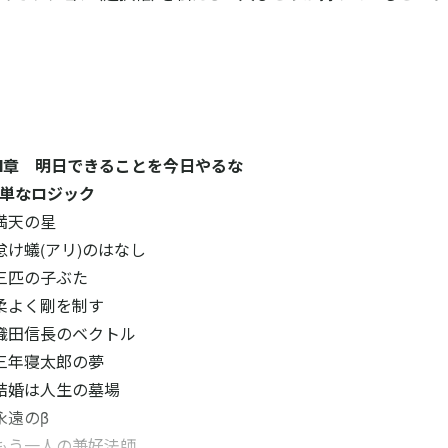
I章 明日できることを今日やるな
単なロジック
満天の星
怠け蟻(アリ)のはなし
三匹の子ぶた
柔よく剛を制す
織田信長のベクトル
三年寝太郎の夢
結婚は人生の墓場
永遠のβ
もう一人の兼好法師