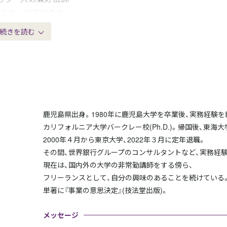
ぶことは捨てること
0選ばなかった損失
1選ばないを選ぶ
2選べない
3選ばされる
4選んでいる
5選ばれていない
6感性を捨てない
鹿児島県出身。1980年に鹿児島大学を卒業後、実務経験を
7勇気を捨てない
カリフォルニア大学バークレー校(Ph.D.)。帰国後、東海
2000年４月から東京大学、2022年３月に定年退職。
8行動を捨てない
その間、世界銀行グループのコンサルタントなど、実務経
9時間を捨てない
現在は、国内外の大学の非常勤講師をする傍ら、
0好機を捨てない
フリーランスとして、自分の興味のあることを続けている
1初志貫徹を捨てる
単著に『事業の意思決定』(技法堂出版)。
2完璧を捨てる
3無限を捨てる
メッセージ
識の転換