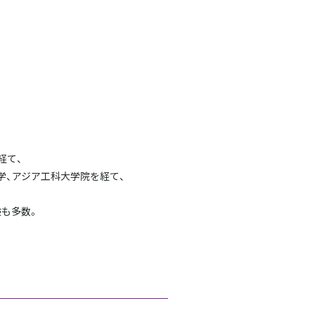
経て、
大学、アジア工科大学院を経て、
験も多数。
。