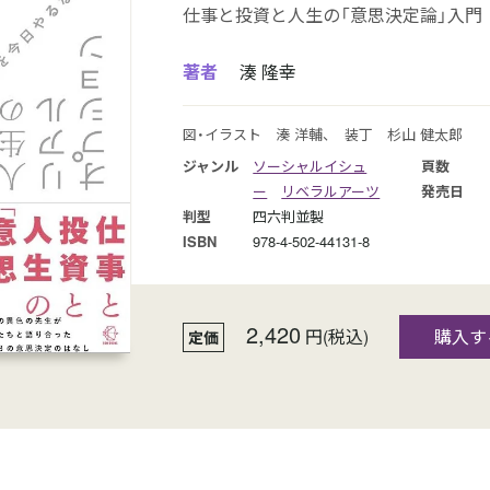
仕事と投資と人生の「意思決定論」入門
著者
湊 隆幸
図・イラスト 湊 洋輔、 装丁 杉山 健太郎
ジャンル
ソーシャルイシュ
頁数
ー
リベラルアーツ
発売日
判型
四六判並製
ISBN
978-4-502-44131-8
2,420
円(税込)
購入す
定価