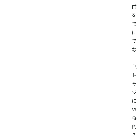
前
を
で
に
で
な
「
ト
そ
ジ
に
V
将
的
そ