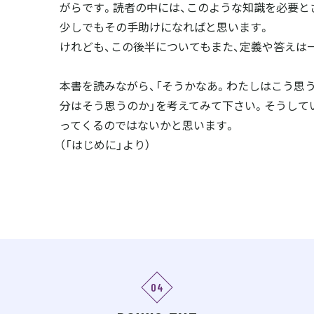
がらです。読者の中には、このような知識を必要と
0無駄な抵抗
少しでもその手助けになればと思います。
ばれる人になる
けれども、この後半についてもまた、定義や答えは
1桃太郎のきび団子
2歩きまわる
本書を読みながら、「そうかなあ。わたしはこう思う
3スキルを磨く
分はそう思うのか」を考えてみて下さい。そうして
4「なる」準備をする
ってくるのではないかと思います。
5やって「みます」
（「はじめに」より）
6Noと言わせない
7他力本願でいい
8好かれなくていい
9書き込まなくていい
0孤独でもいい
1後ずさりしていい
2座礁しないために
04
3漱石先生の個人主義
4プラトーと空坊