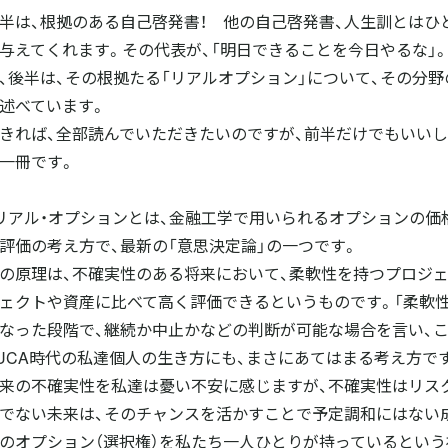
半は、根拠のある自己啓発書！ 他の自己啓発書、人生訓とはひ
与えてくれます。その代表が、「明日できることを今日やるな」
、後半は、その根拠たる「リアルオプション」について、その分
述べています。
きれば、全部読んでいただきたいのですが、前半だけでもいいし
一冊です。
リアル・オプションとは、金融工学で用いられるオプションの
評価の考え方で、最新の「意思決定論」の一つです。
の原理は、不確実性のある将来において、柔軟性を持つプロジ
ェクトや資産に比べて高く評価できるというものです。「柔軟性
なった段階で、継続か中止かなどの判断が可能な場合を言い、
UCA時代の私達個人の生き方にも、まさにあてはまる考え方で
来の不確実性を私達は憂い不安に感じますが、不確実性はリス
でない未来は、そのチャンスを活かすことで予定調和にはない
のオプション（選択権）を私たち一人ひとりが持っているとい